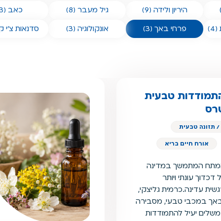
היריון ולידה (9)
גיל מעבר (8)
כאב (3)
)
פרחי באך (3)
אונקולוגיה (3)
סדנאות צ'י קונג
התמודדות טבעית
רס
/ תזונה טבעית
אורח חיים בריא
והמתח המתמשך במדינה
דכדוך עונתי ויותר
ית עדינה.כרמית גליצקי,
באך במכבי טבעי, מסבירה
משלים יעיל להתמודדות