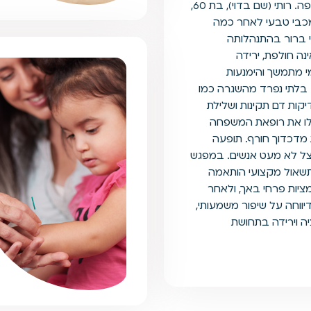
עם העומס הרגשי של התקופה. רותי (שם בדוי), בת 60,
כבי טבעי לאחר כמה
י ברור בהתנהלותה
נה חולפת, ירידה
י מתמשך והימנעות
 בלתי נפרד מהשגרה כמו
קות דם תקינות ושלילת
ילו את רופאת המשפחה
מדכדוך חורף. תופעה
צל לא מעט אנשים. במפגש
שאול מקצועי הותאמה
ציות פרחי באך, ולאחר
יווחה על שיפור משמעותי,
יה וירידה בתחושת