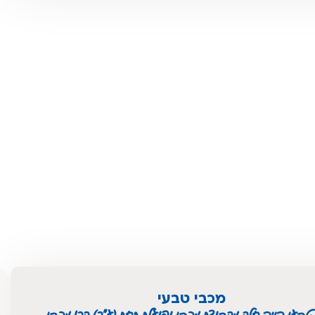
מכבי טבעי
טבעי הינה חלק מקבוצת מכבי ופועלת תחת (ע"ר) קרן מכבי.