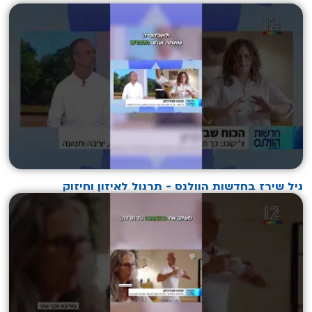
גיל שירז בחדשות הוולנס - תרגול לאיזון וחיזוק