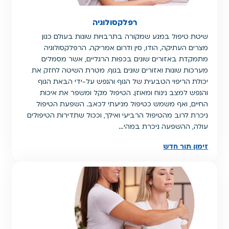
רפלקסולוגיה
שיטת טיפול במגע שמקורה בתרבויות שונות בעולם כגון
מצרים העתיקה, הודו, סין ודרום אמריקה. הרפלקסולוגיה
מתמקדת באזורים שונים בכפות הרגליים, אשר מסמלים
מערכות שונות ואזורים שונים בגוף. מטרת השיטה לחזק את
יכולת הריפוי הטבעית של הגוף והנפש על-ידי הבאת הגוף
והנפש למצב נינוח ומאוזן. הטיפול מקל ומשפר את איכות
החיים, ואף משמש כטיפול מניעתי לכאב. השפעת הטיפול
ניכרת לרוב מהטיפול הרביעי ואילך, וככול שתדירות הטיפולים
עולה, ההשפעה ניכרת במהי…
זימון תור חדש