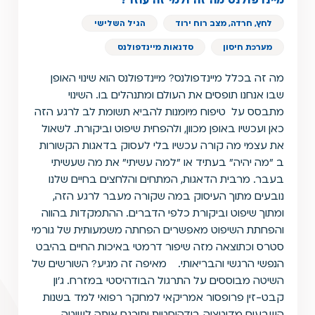
מיינדפולנס מה זה ולמי זה עוזר?
לחץ, חרדה, מצב רוח ירוד
הגיל השלישי
מערכת חיסון
סדנאות מיינדפולנס
מה זה בכלל מיינדפולנס? מיינדפולנס הוא שינוי האופן
שבו אנחנו תופסים את העולם ומתנהלים בו. השינוי
מתבסס על טיפוח מיומנות להביא תשומת לב לרגע הזה
כאן ועכשיו באופן מכוון, ולהפחית שיפוט וביקורת. לשאול
את עצמי מה קורה עכשיו בלי לעסוק בדאגות הקשורות
ב ״מה יהיה״ בעתיד או ״למה עשיתי״ את מה שעשיתי
בעבר. מרבית הדאגות, המתחים והלחצים בחיים שלנו
נובעים מתוך העיסוק במה שקורה מעבר לרגע הזה,
ומתוך שיפוט וביקורת כלפי הדברים. ההתמקדות בהווה
והפחתת השיפוט מאפשרים הפחתה משמעותית של גורמי
סטרס וכתוצאה מזה שיפור דרמטי באיכות החיים בהיבט
הנפשי הרגשי והבריאותי. מאיפה זה מגיע? השורשים של
השיטה מבוססים על התרגול הבודהיסטי במזרח. ג׳ון
קבט-זין פרופסור אמריקאי למחקר רפואי למד בשנות
השבעים מדיטציה בודהיסטית ותירגם אותה לשיטה