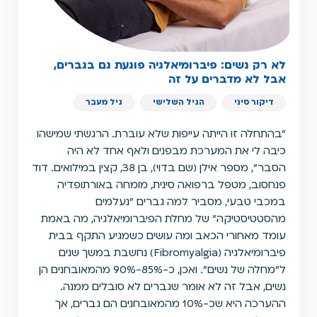
לא רק נשים: פיברומיאלגיה פוגעת גם בגברים,
אבל לא מדברים על זה
דיקור סיני
הגיל השלישי
גיל מעבר
"בהתחלה זו הייתה עייפות שלא עוברת. הרגשתי שמישהו
כיבה לי את המערכת מבפנים ולאף אחד לא היה
הסבר", מספר אילן (שם בדוי), בן 38, קצין במילואים. דוד
פנחסוב, מטפל ברפואה סינית, מומחה באורתופדיה
במכבי טבעי, מסביר למה גברים "נעלמים
מהסטטיסטיקה" של מחלת הפיברומיאלגיה, מה באמת
עומד מאחורי הכאב ומה עושים כשמגיע התקף בבית
פיברומיאלגיה (Fibromyalgia) נחשבת במשך שנים
ל"מחלה של נשים". ואכן, כ-85%-90% מהמאובחנים הן
נשים, אבל זה לא אומר שגברים לא סובלים ממנה.
ההערכה היא שכ-10% מהמאובחנים הם גברים, אך