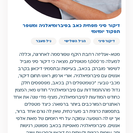
דיקור סיני מפחית כאב בפיברומיאלגיה ומשפר
תפקוד יומיומי
דיקור סיני
הגיל השלישי
גיל מעבר
מטא-אנליזה רחבת היקף שפורסמה לאחרונה, וכללה
למעלה מ־1,000 מטופלים, מצאה כי דיקור סיני מוביל
לשיפור מובהק בכאב, בעייפות ובתסמיני דיכאון בקרב
אנשים עם פיברומיאלגיה. אורי ארמון, ראש תחום דיקור,
מכבי טבעי: "כשמטפלים רק בכאב, מפספסים חלק
גדול מההתמודדות עם פיברומיאלגיה" חודש מאי, המצוין
כחודש המודעות לפיברומיאלגיה, מציף מדי שנה את אחד
האתגרים המורכבים ביותר ברפואה: כיצד מטפלים
בתסמונת כרונית רב מערכתית, שאין לה גורם אחד ברור,
אך יש לה השפעה עמוקה על חיי היומיום של מאות אלפי
אנשים. פיברומיאלגיה מאופיינת בכאב מפושט, רגישות
יתר, עייפות כרונית ולעיתים גם דיכאון והפרעות שינה.