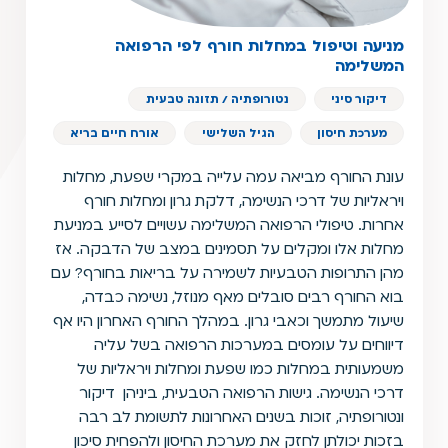
מניעה וטיפול במחלות חורף לפי הרפואה
המשלימה
דיקור סיני
נטורופתיה / תזונה טבעית
מערכת חיסון
הגיל השלישי
אורח חיים בריא
עונת החורף מביאה עמה עלייה במקרי שפעת, מחלות
ויראליות של דרכי הנשימה, דלקת גרון ומחלות חורף
אחרות. טיפולי הרפואה המשלימה עשויים לסייע במניעת
מחלות אלו ומקלים על תסמינים במצב של הדבקה. אז
מהן התרופות הטבעיות לשמירה על בריאות בחורף? עם
בוא החורף רבים סובלים מאף מנוזל, נשימה כבדה,
שיעול מתמשך וכאבי גרון. במהלך החורף האחרון היו אף
דיווחים על עומסים במערכות הרפואה בשל עליה
משמעותית במחלות כמו שפעת ומחלות ויראליות של
דרכי הנשימה. גישות הרפואה הטבעית, ביניהן דיקור
ונטורופתיה, זוכות בשנים האחרונות לתשומת לב רבה
בזכות יכולתן לחזק את מערכת החיסון ולהפחית סיכון