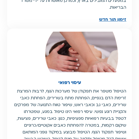
במפעלים המובילים בארץ, וכמו כן מאושרות על ידי משרד
הבריאות.
זימון תור חדש
עיסוי רפואי
הטיפול משפר את תפקודן של מערכות הגוף, לרבות המרצת
זרימת הדם בגפיים, הפחתת מתח בשרירים, הפחתת כאבי
שרירים, כאבי גב וכאבי ראש, שיפור טווח התנועה של מפרקים
והקניית רוגע נפשי. עיסוי רפואי הינו טיפול במגע, שמטרתו
לטפל בבעיות רפואיות ספציפיות, כגון: כאבי שרירים, פציעות,
שיקום רקמות, במטרה להפחתת כאבים אקוטיים/כרוניים
ושיפור תפקוד הגוף. הטיפול מבוצע במיקוד גופני המותאם