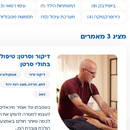
ביופידבק (8)
התפתחות הילד (1)
עיסוי רפואי (3)
כירופרקטיקה (4)
מערכת עיכול (10)
תסמונות מטבוליות (4
מציג 3 מאמרים
דיקור וסרטן: טיפול
בחולי סרטן
דיקור סיני
אונקולוגיה
לחץ, חרדה, מצב רוח ירוד
כאב
כשסבתו של אופיר מיכאליס
לעצמו למטרה להפיץ את הי
לכמה שיותר חולים באמצעות
הולכת וגוברת המ…