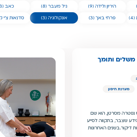
היריון ולידה (9)
גיל מעבר (8)
כאב (3)
)
פרחי באך (3)
אונקולוגיה (3)
סדנאות צ'י קונג
 משלים ותומך
מערכת חיסון
 נפטרה מסרטן, הוא שם
דע שצבר, בתקווה לסייע
 דיקור.בשנים האחרונות