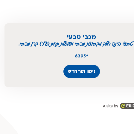
מכבי טבעי
טבעי הינה חלק מקבוצת מכבי ופועלת תחת (ע"ר) קרן מכבי.
*6395
זימון תור חדש