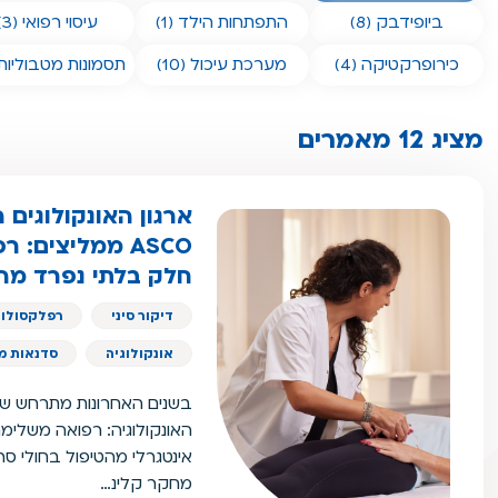
ביופידבק (8)
התפתחות הילד (1)
עיסוי רפואי (3)
כירופרקטיקה (4)
מערכת עיכול (10)
תסמונות מטבוליות (4
מציג 12 מאמרים
ארגון האונקולוגים 
SCO
חלק בלתי נפרד מהט
דיקור סיני
רפלקסולוג
אונקולוגיה
סדנאות מי
בשנים האחרונות מתרחש שי
האונקולוגיה: רפואה משלי
אינטגרלי מהטיפול בחולי סר
מחקר קלינ…