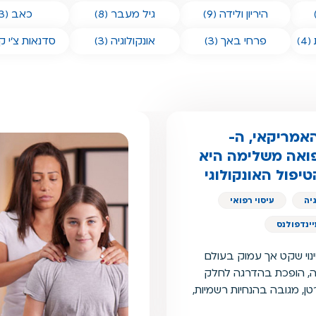
היריון ולידה (9)
גיל מעבר (8)
כאב (3)
)
פרחי באך (3)
אונקולוגיה (3)
סדנאות צ'י קונג
האמריקאי, ה-
A ממליצים: רפואה משלימה היא
יפול האונקולוגי
יה
עיסוי רפואי
ינדפולנס
נוי שקט אך עמוק בעולם
מה, הופכת בהדרגה לחלק
טן, מגובה בהנחיות רשמיות,