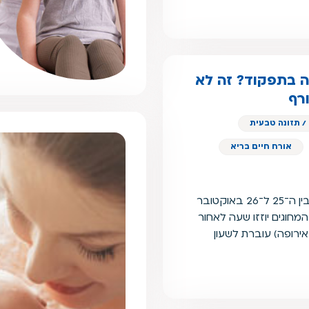
דה בתפקוד? זה לא
רף
/ תזונה טבעית
אורח חיים בריא
בלילה שבין שבת ל־ראשון, בין ה־25 ל־26 באוקטובר
2:0 בלילה, המחוגים יוזזו שעה לאחור
אירופה) עוברת לשעון