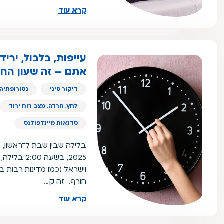
קרא עוד
עייפות, בלבול, ירי
אתם – זה שעון החו
דיקור סיני
נטורופתיה 
לחץ, חרדה, מצב רוח ירוד
סדנאות מיינדפולנס
2025, בשעה 0
וישראל (כמו מדינות רבות ב
חורף. זה ק…
קרא עוד