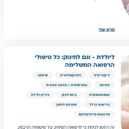
קרא עוד
ליולדת - וגם לתינוק: כל טיפולי
הרפואה המשלימה
דיקור סיני
רפלקסולוגיה
שיאצו
טווינא
נטורופתיה / תזונה טבעית
אוסטאופתיה
ביופידבק
היריון ולידה
בריאות הילד
מערכת חיסון
סדנאות מיינדפולנס
זה הזמן לגלות כי לרפואה הסינית, על שיטותיה הרבות,