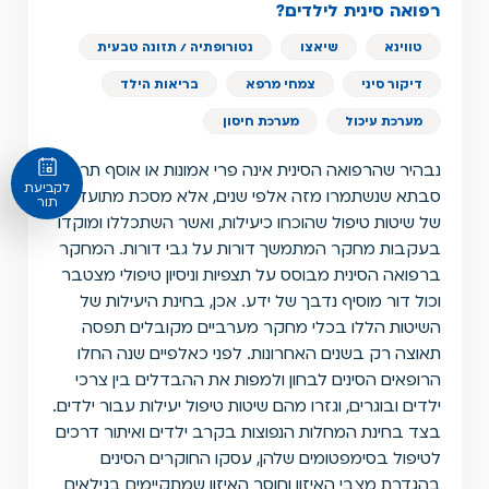
רפואה סינית לילדים?
טווינא
שיאצו
נטורופתיה / תזונה טבעית
דיקור סיני
צמחי מרפא
בריאות הילד
מערכת עיכול
מערכת חיסון
נבהיר שהרפואה הסינית אינה פרי אמונות או אוסף תרופות
לקביעת
סבתא שנשתמרו מזה אלפי שנים, אלא מסכת מתועדת
תור
של שיטות טיפול שהוכחו כיעילות, ואשר השתכללו ומוקדו
בעקבות מחקר המתמשך דורות על גבי דורות. המחקר
ברפואה הסינית מבוסס על תצפיות וניסיון טיפולי מצטבר
וכול דור מוסיף נדבך של ידע. אכן, בחינת היעילות של
השיטות הללו בכלי מחקר מערביים מקובלים תפסה
תאוצה רק בשנים האחרונות. לפני כאלפיים שנה החלו
הרופאים הסינים לבחון ולמפות את ההבדלים בין צרכי
ילדים ובוגרים, וגזרו מהם שיטות טיפול יעילות עבור ילדים.
בצד בחינת המחלות הנפוצות בקרב ילדים ואיתור דרכים
לטיפול בסימפטומים שלהן, עסקו החוקרים הסינים
בהגדרת מצבי האיזון וחוסר האיזון שמתקיימים בגילאים