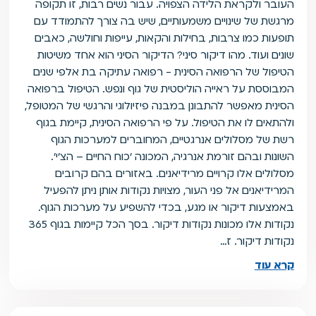
העובר ולקראת הלידה הצפויה. עבור נשים רבות, זו תקופה
מרגשת של שינויים משמעותיים, שיש בה צורך להתמודד עם
תופעות כמו צרבות, בחילות והקאות, עייפות וחולשה, כאבים
שונים ועוד. מהו דיקור סיני? הדיקור הסיני הוא אחד משיטות
הטיפול של הרפואה הסינית - רפואה עתיקה בת אלפי שנים
המבוססת על ראייה הוליסטית של גוף ונפש. הטיפול ברפואה
הסינית מאפשר להתבונן במבנה פיזיולוגי והרגשי של המטופל,
ולהתאים לו את הטיפול. על פי הרפואה הסינית, קיימת בגוף
רשת של מסלולים אנרגטיים, המחוברים למערכות הגוף
השונות ובהם זורמת אנרגיה, המכונה 'כוח החיים – הצ'י'.
מסלולים אלו קרויים מרידיאנים. באזורים בהם קרובים
המרידיאנים אל פני העור, מצויות נקודות אותן ניתן להפעיל
באמצעות דיקור או מגע, בכדי להשפיע על מערכות הגוף.
נקודות אלו מכונות נקודות דיקור. בסך הכל קיימות בגוף 365
נקודות דיקור. ז…
קרא עוד