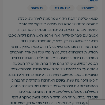
יומיומי
דיקור סיני
הגיל השלישי
גיל מעבר
מטא-אנליזה רחבת היקף שפורסמה לאחרונה, וכללה
למעלה מ־1,000 מטופלים, מצאה כי דיקור סיני מוביל
לשיפור מובהק בכאב, בעייפות ובתסמיני דיכאון בקרב
אנשים עם פיברומיאלגיה. אורי ארמון, ראש תחום דיקור, מכבי
טבעי: "כשמטפלים רק בכאב, מפספסים חלק גדול
מההתמודדות עם פיברומיאלגיה" חודש מאי, המצוין כחודש
המודעות לפיברומיאלגיה, מציף מדי שנה את אחד האתגרים
המורכבים ביותר ברפואה: כיצד מטפלים בתסמונת כרונית
רב מערכתית, שאין לה גורם אחד ברור, אך יש לה השפעה
עמוקה על חיי היומיום של מאות אלפי אנשים. פיברומיאלגיה
מאופיינת בכאב מפושט, רגישות יתר, עייפות כרונית ולעיתים גם
דיכאון והפרעות שינה. בשנים האחרונות מתחזקת ההבנה כי
ההתמודדות עם פיברומיאלגיה דורשת גישה טיפולית רחבה,
המשלבת טיפולים משלימים. אחד התחומים הבולטים
שנבדקו בהקשר זה הוא הדיקור הסיני, וכעת מחקר עדכני
רחב היקף מחזק את מעמדו. לדברי אורי ארמון, ראש תחום