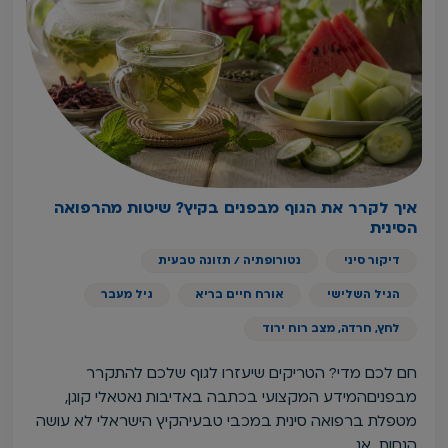
איך לקרר את הגוף מבפנים בקיץ? שיטות מהרפואה
הסינית
דיקור סיני
נטורופתיה / תזונה טבעית
הגיל השלישי
אורח חיים בריא
גיל מעבר
לחץ, חרדה, מצב רוח ירוד
חם לכם מדי? הטריקים שיעזרו לגוף שלכם להתקרר
מבפניםהמידע המקצועי בכתבה באדיבות נאטאלי קוגן,
מטפלת ברפואה סינית במכבי טבעיהקיץ הישראלי לא עושה
הנחות. אנ…