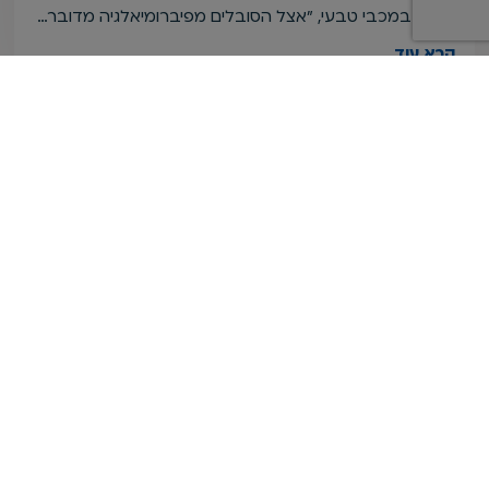
דיקור במכבי טבעי, "אצל הסובלים מפיברומיאלגיה מדובר…
קרא עוד
לא רק נשים: פיברומיאלגיה פוגעת גם בגברים, אבל
לא מדברים על זה