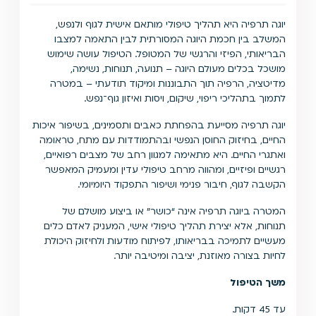
יוגה תרפיה היא תהליך טיפולי מותאם אישית לגוף ולנפש,
המשלב בין חכמת היוגה המסורתית לבין התאמה למצבו
הבריאותי, הפיזי והרגשי של המטופל. הטיפול עושה שימוש
מושכל בכלים מעולם היוגה – תנועה, תנוחות, נשימה,
מדיטציה, הרפיה תוך התבוננות ומיקוד תודעתי – במטרה
לתמוך בתהליכי ריפוי, שיקום, ויסות ואיזון גוף־נפש.
יוגה תרפיה מסייעת בהפחתת כאבים ותסמינים, בשיפור איכות
החיים, בחיזוק החוסן הנפשי ובהתמודדות עם מתח, טראומה
ואתגרי החיים. היא מתאימה למגוון רחב של מצבים רפואיים,
רגשיים ופיזיים, ומהווה מרחב טיפולי עדין ומעמיק המאפשר
הקשבה לגוף, חיבור פנימי ושיפור התפקוד היומיומי.
המטרה ביוגה תרפיה אינה “כושר” או ביצוע מושלם של
תנוחות, אלא יצירת תהליך טיפולי אישי, המעניק לאדם כלים
מעשיים לתמיכה בבריאותו, לפיתוח מודעות ולחיזוק היכולת
לחיות בצורה מאוזנת, יציבה ומיטיבה יותר.
משך הטיפול
עד 45 דקות.