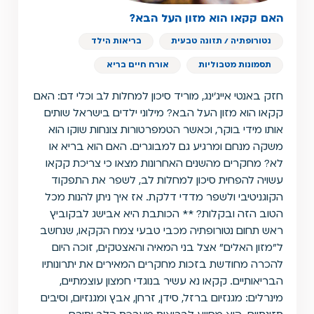
האם קקאו הוא מזון העל הבא?
נטורופתיה / תזונה טבעית
בריאות הילד
תסמונות מטבוליות
אורח חיים בריא
חזק באנטי אייג'ינג, מוריד סיכון למחלות לב וכלי דם: האם
קקאו הוא מזון העל הבא? מילוני ילדים בישראל שותים
אותו מידי בוקר, וכאשר הטמפרטורות צונחות שוקו הוא
משקה מנחם ומרגיע גם למבוגרים. האם הוא בריא או
לא? מחקרים מהשנים האחרונות מצאו כי צריכת קקאו
עשויה להפחית סיכון למחלות לב, לשפר את התפקוד
הקוגניטיבי ולשפר מדדי דלקת. אז איך ניתן להנות מכל
הטוב הזה ובקלות? ** הכותבת היא אבישג לבקוביץ
ראש תחום נטורופתיה מכבי טבעי צמח הקקאו, שנחשב
ל"מזון האלים" אצל בני המאיה והאצטקים, זוכה היום
להכרה מחודשת בזכות מחקרים המאירים את יתרונותיו
הבריאותיים. קקאו נא עשיר בנוגדי חמצון עוצמתיים,
מינרלים: מגנזיום ברזל, סידן, זרחן, אבץ ומגנזיום, וסיבים