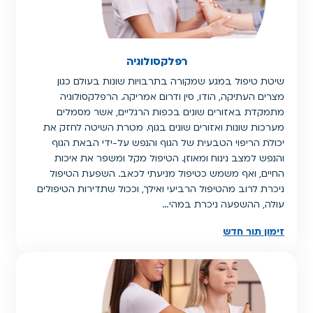
רפלקסולוגיה
שיטת טיפול במגע שמקורה בתרבויות שונות בעולם כגון
מצרים העתיקה, הודו, סין ודרום אמריקה. הרפלקסולוגיה
מתמקדת באזורים שונים בכפות הרגליים, אשר מסמלים
מערכות שונות ואזורים שונים בגוף. מטרת השיטה לחזק את
יכולת הריפוי הטבעית של הגוף והנפש על-ידי הבאת הגוף
והנפש למצב נינוח ומאוזן. הטיפול מקל ומשפר את איכות
החיים, ואף משמש כטיפול מניעתי לכאב. השפעת הטיפול
ניכרת לרוב מהטיפול הרביעי ואילך, וככול שתדירות הטיפולים
עולה, ההשפעה ניכרת במהי…
זימון תור חדש