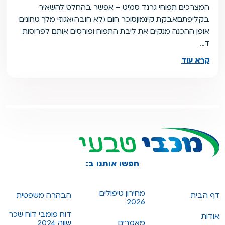
המצרכים תפוחי גרנד סמיט – אפשר בהחלט להשאיר
בקליפתםאבקת קינמוןסוכר חום (לא חובה)אגוזי מלך טחונים
אופן ההכנה מנקים את ליבת התפוח ופורסים אותם לפרוסות
ד…
קרא עוד
חפשו אותנו ב:
מחירון טיפולים
דף הבית
הבהרה משפטית
2026
דוח פומבי דוח שכר
אודות
מאמרים
שווה 2024