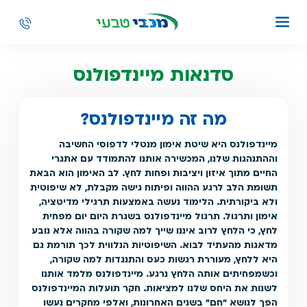
סדנאות מיינדפולנס
מה זה מיינדפולנס?
מיינדפולנס היא שיטת אימון מנטלי לדפוסי החשיבה
וההתנהגות שלנו, המכשירה אותנו להתמודד עם אתגרי
החיים מתוך איזון ויציבות ופחות לחץ. לב האימון הוא הבאת
תשומת הלב לרגע ההווה ופיתוח גישה מקבלת, לא שיפוטית
ולא ביקורתית. הלימוד נעשה באמצעות תרגילי מדיטציה,
אימון ותרגול. תרגול מיינדפולנס בשגרת היום יום מפחית
לחץ, כי הלחץ לרוב איננו שייך למה שקורה בהווה אלא נובע
מדאגות מהעתיד לבוא. השיפוטיות הנלווית לכך תורמת גם
היא ללחץ, מעוררת רגשות כעס והתנגדות למה שקורה,
וכשמפחיתים אותה הלחץ נרגע. מיינדפולנס מלמד אותנו
לשנות את היחס שלנו למציאות. חקר תועלות המיינדפולנס
הפך לנושא "חם" בשנים האחרונות, ואלפי מחקרים נעשו