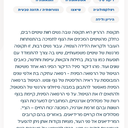
דיקור סיני
אוסטאופתיה
הומאופתיה
רפלקסולוגיה
שיאצו
נטורופתיה / תזונה טבעית
היריון ולידה
תקופת ההריון היא תקופה שבה נשים חוות שינויים רבים,
כחלק מהשינויים המכינים את הגוף לתמיכה בהתפתחות
העובר ולקראת הלידה הצפויה. עבור נשים רבות, זו תקופה
מרגשת של שינויים משמעותיים, שיש בה צורך להתמודד עם
תופעות כמו צרבות, בחילות והקאות, עייפות וחולשה, כאבים
שונים ועוד. מהו דיקור סיני? הדיקור הסיני הוא אחד משיטות
הטיפול של הרפואה הסינית - רפואה עתיקה בת אלפי שנים
המבוססת על ראייה הוליסטית של גוף ונפש. הטיפול ברפואה
הסינית מאפשר להתבונן במבנה פיזיולוגי והרגשי של המטופל,
ולהתאים לו את הטיפול. על פי הרפואה הסינית, קיימת בגוף
רשת של מסלולים אנרגטיים, המחוברים למערכות הגוף
השונות ובהם זורמת אנרגיה, המכונה 'כוח החיים – הצ'י'.
מסלולים אלו קרויים מרידיאנים. באזורים בהם קרובים
המרידיאנים אל פני העור, מצויות נקודות אותן ניתן להפעיל