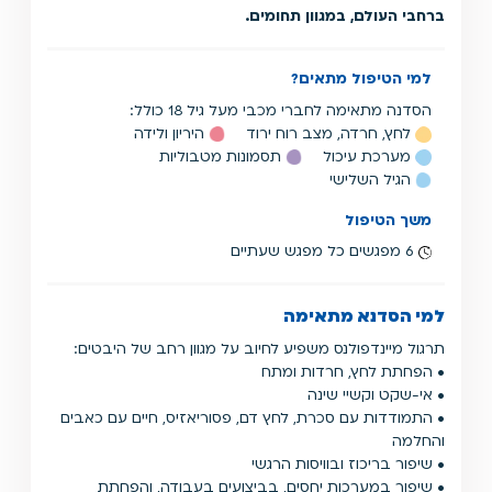
ברחבי העולם, במגוון תחומים.
למי הטיפול מתאים?
הסדנה מתאימה לחברי מכבי מעל גיל 18 כולל:
לחץ, חרדה, מצב רוח ירוד
היריון ולידה
מערכת עיכול
תסמונות מטבוליות
הגיל השלישי
משך הטיפול
6 מפגשים כל מפגש שעתיים
למי הסדנא מתאימה
תרגול מיינדפולנס משפיע לחיוב על מגוון רחב של היבטים:
• הפחתת לחץ, חרדות ומתח
• אי-שקט וקשיי שינה
• התמודדות עם סכרת, לחץ דם, פסוריאזיס, חיים עם כאבים
והחלמה
• שיפור בריכוז ובוויסות הרגשי
• שיפור במערכות יחסים, בביצועים בעבודה, והפחתת