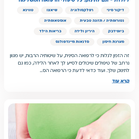
ליולדת - וגם לתינוק: כל טיפולי הרפואה המשלימה
דיקור סיני
רפלקסולוגיה
שיאצו
טווינא
נטורופתיה / תזונה טבעית
אוסטאופתיה
ביופידבק
היריון ולידה
בריאות הילד
מערכת חיסון
סדנאות מיינדפולנס
זה הזמן לגלות כי לרפואה הסינית, על שיטותיה הרבות, יש מגוון
נרחב של טיפולים שיכולים לסייע לך לאחר הלידה, כמו גם
לתינוק שלך. ועוד כדאי לדעת כי הרפואה הס…
קרא עוד