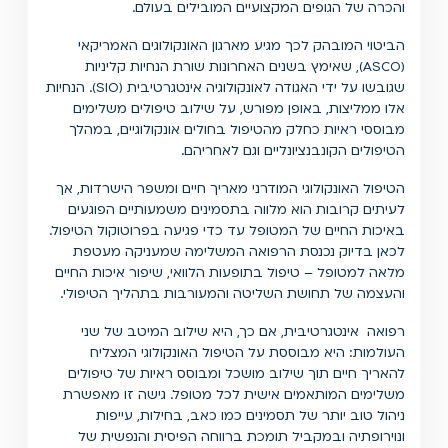
והכרה של הגופים המקצועיים המובילים בעולם.
הביטוי המובהק לכך מגיע מארגון האונקולוגים האמריקאי
(ASCO), שאימץ בשנים האחרונות שורת הנחיות קליניות
שגובשו על ידי האגודה לאונקולוגיה אינטגרטיבית (SIO). הנחיות
אלו ממליצות, באופן מפורש, על שילוב טיפולים משלימים
מבוססי ראיות כחלק מהטיפול בחולים אונקולוגיים, במהלך
הטיפולים הקונבנציונליים וגם לאחריהם.
הטיפול האונקולוגי המודרני מאריך חיים ומשפר הישרדות, אך
לעיתים קרובות הוא מלווה בתסמינים משמעותיים הפוגעים
באיכות החיים של המטופל עד כדי פגיעה בפרוטוקול הטיפול.
לכאן בדיוק נכנסת הרפואה המשלימה שמעניקה מעטפת
מלאה למטופל – טיפול בתופעות הלוואי, שיפור איכות החיים
והעצמה של תחושת השליטה והמעורבות בתהליך הטיפולי.
רפואה אינטגרטיבית, אם כך, היא שילוב המיטב של שני
העולמות: היא מבוססת על הטיפול האונקולוגי המצליח
להאריך חיים תוך שילוב מושכל ומבוסס ראיות של טיפולים
משלימים המותאמים אישית לכל מטופל. גישה זו מאפשרת
ניהול טוב יותר של תסמינים כמו כאב, בחילות, עייפות
ונוירופתיה ובמקביל תומכת ברווחה הפיסית והנפשית של