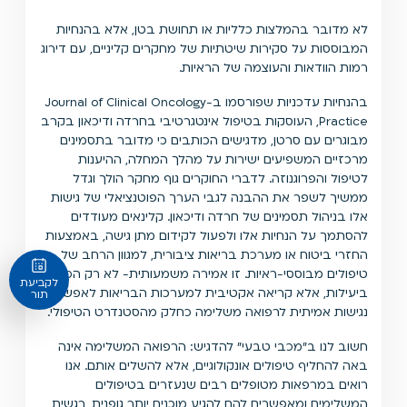
לא מדובר בהמלצות כלליות או תחושת בטן, אלא בהנחיות
המבוססות על סקירות שיטתיות של מחקרים קליניים, עם דירוג
רמות הוודאות והעוצמה של הראיות.
בהנחיות עדכניות שפורסמו ב-Journal of Clinical Oncology
Practice, העוסקות בטיפול אינטגרטיבי בחרדה ודיכאון בקרב
מבוגרים עם סרטן, מדגישים הכותבים כי מדובר בתסמינים
מרכזיים המשפיעים ישירות על מהלך המחלה, ההיענות
לטיפול והפרוגנוזה. לדברי החוקרים גוף מחקר הולך וגדל
ממשיך לשפר את ההבנה לגבי הערך הפוטנציאלי של גישות
אלו בניהול תסמינים של חרדה ודיכאון. קלינאים מעודדים
להסתמך על הנחיות אלו ולפעול לקידום מתן גישה, באמצעות
החזרי ביטוח או מערכת בריאות ציבורית, למגוון הרחב של
טיפולים מבוססי-ראיות. זו אמירה משמעותית- לא רק הכרה
לקביעת
ביעילות, אלא קריאה אקטיבית למערכות הבריאות לאפשר
תור
נגישות אמיתית לרפואה משלימה כחלק מהסטנדרט הטיפולי.
חשוב לנו ב"מכבי טבעי" להדגיש: הרפואה המשלימה אינה
באה להחליף טיפולים אונקולוגיים, אלא להשלים אותם. אנו
רואים במרפאות מטופלים רבים שנעזרים בטיפולים
המשלימים ומאפשרים להם להגיע מוכנים יותר גופנית, רגשית