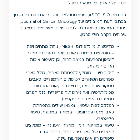
המטופל לאורך כל מסע הטיפול.
בהנחיות ASCO-SIO, שפורסמו לאחרונה ומתעדכנות כל הזמן
בכתבי העת המובילים של Journal of Clinical Oncology,
ניתנות המלצות ברורות לשילוב טיפולים משלימים במצבים
שכיחים בקרב חולי סרטן:
מדיטציה, מיינדפולנס (MBSR), ניהול מתחים ויוגה
– מומלצים ברמת ודאות גבוהה להפחתת חרדה,
דיכאון והפרעות במצב הרוח, וכן לשיפור איכות
החיים הכללית.
דיקור סיני – מומלץ להפחתת כאבים, כולל כאבי
מפרקים הקשורים לטיפולים הורמונליים, כאבים
ממקור שריר שלד, בחילות והקאות הנגרמות
מכימותרפיה, ואף נוירופתיה פריפרית (נזק הנגרם
ממערכת העצבים ההיקפית).
רפלקסולוגיה ועיסוי – נמצאו יעילים בהפחתת
כאב, מתח פיזי ונפשי, ובמיוחד במסגרת טיפול
פליאטיבי.
טיפול במוזיקה, דמיון מודרך והיפנוזה – מומלצים
למצבים של כאב פרוצדורלי, חרדה סביב
טיפולים רפואיים והפרעות שינה.