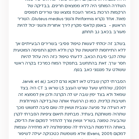
השדרה המותני היה ללא ממצאים חריגים. בבדיקה של
הרקמות הרכות באזור העכוז נמצאו שני שרירים תפוסים
מאוד. אחד נקרא Piriformis והשני Gluteus medius. השריר
הראשון - באופן קלאסי מקרין לירך אחורית והשני יכול להיות
מעורב בכאב גב תחתון.
בשלב זה יכולתי לעשות טיפול פסיבי בשרירים הבעייתיים אך
ללא התייחסות לחששות של קרן וללא תיקון התפיסה המוטעית
שלה לגבי סיבת הכאב. לדעתי טיפול כזה היה עלול להיות
חסר ערך. זאת בהתחשב בתפקיד המוח כמרכז בקרה ראשי
ששולט על מנגנוני כאב בגוף.
הסברתי לקרן שבלט לאו דווקא גורם לכאב (Jarvik et al,
2001), שהלחץ שעל שורש העצב L5 שראו ב CT היה בצד
שמאל ולא בצד ימין שבה יש לה הקרנה ולכן אין לממצא זה
חשיבות קלינית. כמו כן הרגעתי אותה שהבדיקה הנוירולוגית
לא העידה על פגיעה עצבית ושאין לה שום סיבה לחשוש מכך
שתהיה משותקת בעתיד. מבחינת תיאום ציפיות הסברתי לקרן
שהבעיה טמונה בשריר ושאין צורך להחזיר למקום את הדיסק.
באותה הזדמנות הבהרתי לה שמניפולציה לא מחזירה עצמות
למקום (Evans, 2001) אלא משמשת כטכניקה יעילה לשיפור