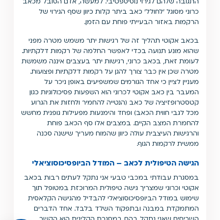
התגובה שלהם לגירוי נוסיספטיבי. למעשה, אדם הסובל מכאב
כרוני מסוגל 'לחולל' כאב ביתר קלות כיוון שסף הגירוי של
הרקמות באזור הבעייתי פוחת עם הזמן.
בכאב אקוטי תהליך זה של רגישות יתר משמש מטרה מפני
שהוא מונע תנועה בכדי לאפשר החלמה של רקמות דלקתיות.
לעומת זאת, בכאב כרוני, רגישות יתר בעצבים איננה משמשת
מטרה שכן אין כבר צורך להגן על רקמות דלקתיות ופצועות.
מעניין לציין כי אחד הגורמים שמשפיעים באופן ניכר על
המעבר בין כאב אקוטי לכרוני הוא השפעות פסיכולוגיות כגון
קטסטרופזיציה של כאב (הנטייה להחמיר ולחזות את הגרוע
מכל לגבי חווית הכאב) ופחד והימנעות מפעילות גופנית מחשש
להחמרת המצב הקיים. במצבים אלו סף הכאב פוחת
והרגישות העיצבית עולה כיוון שהמוח מעריך שישנה סכנה
ממשית לרקמות הגוף.
הגישה הטיפולית לכאב – המודל הביופסיכוסוציאלי
במסגרת עבודתי במכבי טבעי אני נתקל לעתים רבות בכאב
אקוטי וכרוני שמצריך גישה טיפולית המרוכזת במטופל תוך
שימוש במודל הביופסיכוסוציאלי להבדיל מהגישה הקלאסית
המתמקדת במבנה ובתפקוד השלד בלבד. אחד הדברים
השכיחים שאני נתקל בהם במסגרת הקלינית הוא הקשר