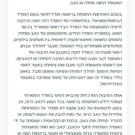
המטופל החווה מחלה או כאב.
בשנים האחרונות התפתח ברפואה מודל חלופי בשם המודל
הביופסיכוסוציאלי. בפילוסופיה של המודל הזה ישנה הרחבה
לראייה המצמצמת של המודל הביו רפואי שמפריד בין גוף
לנפש. במסגרת המודל החדש, סימפטומים של כאב ומחלה
נתפסים כתוצאה מאינטראקציה דינאמית בין משתנים ביולוגיים,
פסיכולוגיים וסוציאליים בחיי המטופל. מעבר לתהליך אבחון
רפואי סטנדרטי, המודל לוקח בחשבון את ההבנה של
המטופל לגבי מצבו (מהי לדעתו הסיבה למחלה או לכאבים),
את דאגותיו וחששותיו לגבי מצבו ואת ציפיותיו באשר לאופי
הטיפול והמשך תהליך המחלה/פציעה שממנו סובל. באופן
כללי במודל זה ישנו דגש חזק על טיפול שמרוכז במטופל
כאינדיוידואל.
אחת הסיבות המרכזיות שהביאו לשינוי במודל המסורתי
קשורה לידע המתפתח ברפואה בכל הנוגע לכאב כרוני, וכן
בנוגע להשפעתו של כאב אקוטי לא מוסדר על התפתחות
עתידית של כאב כרוני. על-מנת להבין את הנושא לעומק יש
להגדיר תחילה מהו כאב. בהגדרתו הקלאסית ( שנוסחה על ידי
האגודה העולמית לחקר הכאב), 'כאב הוא חוויה תחושתית
ורגשית שקשורה בנזק פוטנציאלי או מעשי ברקמות הגוף, או