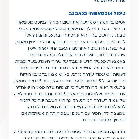
את עוצמת הכאב.
טיפול אוסטאופתי בכאב גב
אסיים בדוגמה הממחישה את יישום המודל הביופסיכוסוציאלי
ברפואת כאב במהלך התייעצות וטיפול אוסטיאופתי במכבי
טבעי. קרן (שם בדוי) היא עורכת דין בת 35 שהגיעה אלי
להתייעצות בעקבות כאב גב תחתון והקרנות לירך ימין מאחור,
בארבעת החודשים האחרונים. הכאב החל לאחר אימון
אינטנסיבי במכון כושר שבו היא תרגלה פעילות גופנית
באמצעות מכשיר חדש שעובד על שרירי העכוז. בשל עצמת
הכאב היא קבעה התייעצות אורטופדית חודש לפני ונשלחה
לעשות CT עמוד שדרה מותני. ב-CT מצאו בלט בין חוליות
מותניות L4 ל L5 ולחץ קל על שורש העצב של L5 מצד שמאל.
בתשאול רפואי קרן הדגישה כי הציפיות שלה ממני הן שאחזיר
את העצמות שלוחצות על העצב L5 למקום בעזרת מניפולציה
של עמוד השדרה המותני. רק כך היא חשבה שתוכל לחזור
לפעילות גופנית סדירה. היא גם הביעה חשש גדול מזה
שמצבה ילך ויחמיר עם השנים ושבסוף תהיה משותקת אם
תמשיך לעסוק בספורט.
בבדיקה גופנית התברר שטווח התנועה בגב התחתון הוא מלא
וללא מגבלה או כאב, ובידוק אורטופדי ונוירולוגי של עמוד