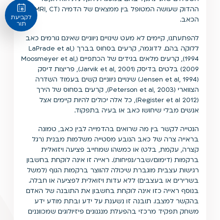
ההדוק שעושה המטופל בין ממצאים של הדמיה (MRI, CT) ובין
לקביעת
הכאב.
תור
להפתעתנו, קיימים לא מעט שינויים ניווניים שאינם גורמים כאב
ללוקה בהם. לדוגמה, קרעים בסחוס בברך (LaPrade et al,
1994), קרעים מלאים בגידים של הכתפיים (Moosmeyer et al,
2009) בלטים בדיסק (Jarvik et al, 2001), פריצות דיסק
(Jensen et al, 1994) שינויים ניווניים קשים בעמוד השדרה
הצווארי (Peterson et al, 2003), קרעים בסחוס של הירך
(Register et al 2012), כל אלה יכולים להיות קיימים אצל
אנשים מבלי שיחושו כאב או בעיה בתפקוד.
הנטייה לקשר בין מה שרואים בהדמייה לבין כאב, טמונה
בראייה צרה של כאב הנובע מסטייה משלמות מבנית (רגל
קצרה, עקמת, בלט) או כמשהו שמחייב פציעה ויזואלית
ברקמות (דימום/שבר/נפיחות). ראייה זו אינה לוקחת בחשבון
רגישות עצבית מוגברת שיכולה להווצר ברקמות הגוף (למשל
בשרירים או בעצבים) ללא עדות ויזואלית לפציעה או חבלה.
בנוסף ראייה כזו אינה לוקחת בחשבון את התובנה של האדם
בהקשר למצבו. תובנה זו נשענת על ידע ובתת מודע ידע
משחק תפקיד מרכזי בהפעלת מנגנונים פיזיולוגים שמכווננים