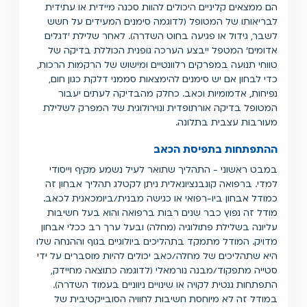
הם ממצאים קליניים היכולים להוות סכנה מיידית או עתידית
לבריאותו של המטופל (לדוגמה סימנים המעידים על חשש
לשבר, גידול או פגיעה בחוט השדרה). לאחר שלילת 'דגלים
אדומים' המטפל ייבצע הערכה גופנית הכוללת בדיקה של
טווחי תנועה במפרקים רלוונטיים ומישוש של הרקמות הרכות,
כדי לבחון אם יש סימנים להימצאות סממני דלקת כגון חום,
נפיחות, אדמומיות וכאב. כחלק מהבדיקה לעתים יעבור
המטופל בדיקה אורתופדית ונוירולוגית של המפרק לשלילת
מעורבות עצבית בתלונה.
ההתפתחות בתפיסת הכאב
במבט ראשוני - התהליך שתואר לעיל נשמע מקיף וייסודי
למדי. ברפואה קונבנציונאלית ניתן לקטלג תהליך אבחון זה
כמודל אבחון ביו-רפואי או כגישה מבנית/ביומכאנית לכאב.
מודל זה נפוץ כבר שנים רבות ברפואה והוא בעל חשיבות
עליונה בשלילת פתולוגיה (מחלה) ובעל ערך רב ככלי אבחון
מדויק. המודל מתמקד בתהליכים ביולוגיים בגוף וההנחה שלו
היא שתהליכים של מחלה/כאב יכולים להיות מוסברים על ידי
סטייה מתפקוד/מבנה נורמאלי (לדוגמה כתוצאה מחיידק,
התפתחות גנטית לקויה או שינויים ניווניים בעמוד השדרה).
במודל זה לא מיוחסת חשיבות לחוויה הסובייקטיבית של