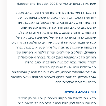
שמתוארת במונחים כאלה' (Loeser and Treede, 2008).
ההקשר הרגשי שנלווה לחוויה התחושתית של הכאב מקנה
לתחושת הכאב רובד נוסף שיכול להשפיע באופן ניכר על
ההתמודדות בכאב אקוטי וכרוני והטיפול בו. למעשה, אנו
יודעים כיום כי כאב הוא חוויה מוחית שמצריכה מודעות.
הנחיצות בתחושת הכאב במודעותו של האדם גורמת לכך
שהכאב כרוך בהערכה מוחית של משתנים רבים. זאת על
מנת שתגובות מוטוריות (תפעול שרירים כרפלקס הגנה), דפוסי
התנהגות (הימנעות מתזוזה של אזור פגוע או בקשת עזרה
רפואית), ותהליכים פיזיולוגיים (יצירת דלקת או הפרשה של
חומרים מדכאי/מעצימי כאב) יופעלו בצורה אופטימאלית
לצורך שימור עצמי. למעשה, ראוי לבחון כאב כחוויה
רב-ממדית שמושפעת מגנטיקה, סביבה
(עבודה/משפחה/חברים), ידע (לגבי סיבת הכאב) ופסיכולוגיה
(פחד/חרדה). כל זאת בנוסף למרכיב תחושתי שנוצר כתוצאה
מגירוי של אחת מרקמות הגוף.
חווית הכאב האישית
מכאן ניתן לראות את הקושי ביצירת קשר ישיר בין מרכיב
תחושתי מסוים לבין חווית הכאב. אדם הסובל מכאב בגב