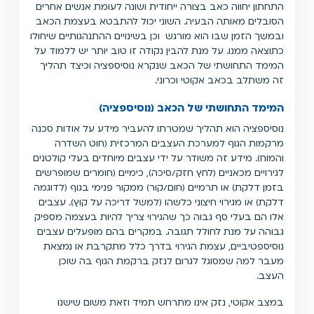
התחתון יחווה כאב בצורה ייחודית ושונה לעומת אנשים אחרים
הסובלים מאותה הבעיה. השוני יכול להתבטא בעצמת הכאב
ובמשך הזמן שבו הוא מורגש וכן בשינויים ההתנהגותיים שיחולו
כתוצאה ממנו. על מנת להבין נקודה זו טוב יותר יש ללמוד על
המימד התחושתי של הכאב שנקרא נוסיספציה וכיצד תהליך
זה משתלב בכאב אקוטי וכרוני.
המימד התחושתי של הכאב (נוסיספציה)
נוסיספציה הוא תהליך שמטרתו להעביר מידע על אודות סכנה
מרקמות הגוף למערכת העצבים המרכזית (חוט השדרה
והמוח). מידע זה משודר על ידי עצבים מיוחדים בעלי קולטנים
לגירויים מכאניים (לחץ חזק/סיכה), כימיים (חומרים שמופרשים
בזמן דלקת) או תרמיים (חום/קור) ממקור פנימי בגוף (לדוגמה
דלקת) או מגירוי חיצוני כלשהו (למשל דריכה על קוץ). עצבים
אלו הם בעלי סף גבוה כך שהגירוי צריך להיות בעצמה מספיק
גבוהה על מנת לחולל תגובה. במקרים בהם מופעלים עצבים
נוסיספטיביים, עצמת הגירוי בדרך כלל מתקרבת או נמצאת
מעבר למה שמסוגל לגרום לנזק ברקמת הגוף בה שוכן
העצב.
במצב אקוטי, נזק אינו מתרחש תמיד וזאת משום שישנו