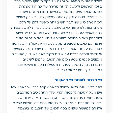
רפלקס מוטורי המאפשר נסיגה של רקמות הגוף ממקור הגירוי
בזמן המתאים (למשל תזוזה מהירה של כף היד מצלחת
חמה). הכאב עצמו מורגש רק כאשר המוח מחליט שאזור
בגוף נמצא בסכנה וזקוק להגנה. מרתק לחשוב שרק כאשר
המוח מחליט שישנו דבר חשוב יותר מאשר להגן על חלק
מסוים בגוף, לא מיוצר כאב. מצב זה יכול לקרות למשל בשדה
קרב כאשר העדיפות האבולוציונית היא לאפשר לחייל פצוע
להתרחק מאזור הסכנה ולשמור על חייו במקום להיות מוטל
ארצה עם כאבים שמונעים ממנו לנוע רגלית. יכולת זו של המוח
לכוונן את עצמת הכאב יכולה גם לעבוד בצורה הפוכה כאשר
אי ידיעה וחרדה ניכרת על אודות מקור כאב לא ידוע, מפעילים
מנגנונים פנימיים שמעצימים את הכאב וגורמים לשינויים
התנהגותיים (לדוגמה הימנעות מפעילות גופנית) שמטרתם
למנוע 'נזק' נוסף לאזור הכאוב.
כאב כרוני לעומת כאב אקוטי
כאב כרוני שונה באופן מהותי מכאב אקוטי בכך שהכאב עצמו
אינו משקף סכנה לרקמות הגוף. אחד התהליכים המורכבים
שמתרחשים עם הזמן, כאשר חשים כאב, הוא היוצרות של
'רגישות' מוגברת בעצבים של רקמות הגוף בהן מורגש הכאב.
אלו הם למעשה שינויים בסף הכאב של העצבים ובעצמת