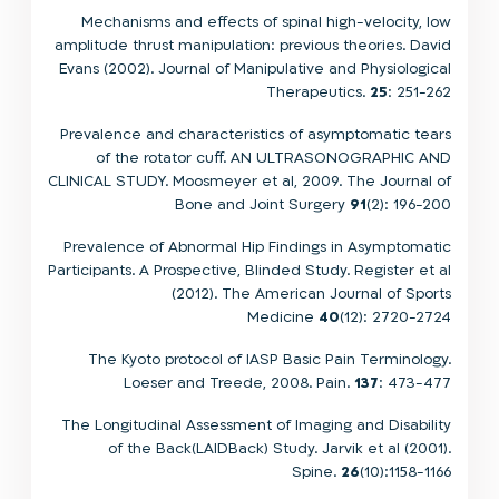
Mechanisms and effects of spinal high-velocity, low
amplitude thrust manipulation: previous theories. David
Evans (2002). Journal of Manipulative and Physiological
Therapeutics.
25
: 251-262
Prevalence and characteristics of asymptomatic tears
of the rotator cuff. AN ULTRASONOGRAPHIC AND
CLINICAL STUDY. Moosmeyer et al, 2009. The Journal of
Bone and Joint Surgery
91
(2): 196-200
Prevalence of Abnormal Hip Findings in Asymptomatic
Participants. A Prospective, Blinded Study. Register et al
(2012). The American Journal of Sports
Medicine
40
(12): 2720-2724
The Kyoto protocol of IASP Basic Pain Terminology.
Loeser and Treede, 2008. Pain.
137
: 473-477
The Longitudinal Assessment of Imaging and Disability
of the Back(LAIDBack) Study. Jarvik et al (2001).
Spine.
26
(10):1158-1166