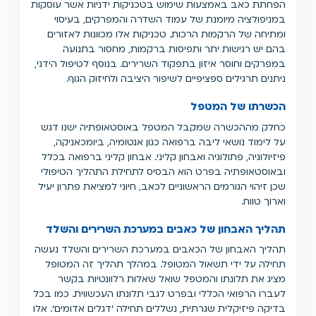
הפחתת כאב באמצעות שימוש בטכניקות ידניות אשר עוסקות
במניפולציה מיומנת של עמוד השדרה והמפרקים, בעיסוי
ומתיחה של הרקמות הרכות. טכניקות אלו מכוונות לאזורים
בהם יש רגישות יתר ותפיסות ברקמות, מחסור בתנועה
במפרקים וחוסר איזון בתפקוד השרירים. בנוסף לטיפול הידני,
ניתנים תרגילים ספציפיים לשיפור היציבה ולחיזוק הגוף.
הכשרתו של המטפל
כחלק מההכשרה שמקבל המטפל באוסטאופתיה ישנו דגש
על לימוד נושאי ליבה ברפואה כגון אנטומיה, ביומכאניקה,
פיזיולוגיה, פתולוגיה ואבחון קליני. אבחון קליני ברפואה בכלל
ובאוסטאופתיה בפרט הוא הבסיס לתחילת התהליך הטיפולי
שכן זיהוי הגורמים הראשוניים לכאב, חיוני למציאת פתרון יעיל
וארוך טווח.
תהליך האבחון של כאבים במערכת השרירים והשלד
תהליך האבחון של הכאבים במערכת השרירים והשלד נעשה
תחילה על ידי תשאול המטופל. במהלך תהליך זה המטופל
מציג את תלונתו והמטפל שואל שאלות רלוונטיות בקשר
לעברו הרפואי הכללי ובפרט לגבי תלונתו העכשווית. כמו בכל
בדיקה פיזיקלית שגרתית, נשללים תחילה 'דגלים אדומים'. אלו