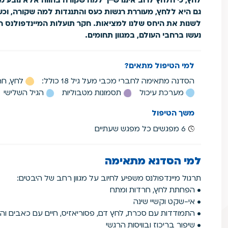
גם היא ללחץ, מעוררת רגשות כעס והתנגדות למה שקורה, וכש
לשנות את היחס שלנו למציאות. חקר תועלות המיינדפולנס ה
נעשו ברחבי העולם, במגוון תחומים.
למי הטיפול מתאים?
הסדנה מתאימה לחברי מכבי מעל גיל 18 כולל:
לחץ, חר
מערכת עיכול
תסמונות מטבוליות
הגיל השלישי
משך הטיפול
6 מפגשים כל מפגש שעתיים
למי הסדנא מתאימה
תרגול מיינדפולנס משפיע לחיוב על מגוון רחב של היבטים:
• הפחתת לחץ, חרדות ומתח
• אי-שקט וקשיי שינה
• התמודדות עם סכרת, לחץ דם, פסוריאזיס, חיים עם כאבים ו
• שיפור בריכוז ובוויסות הרגשי