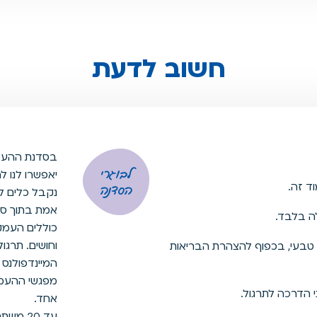
חשוב לדעת
בסדנת ההעמק
לבוגרי
יאפשרו לנו ל
ד זה.
הסדנה
נקבל כלים ל
אמת בתוך סיט
כוללים העמק
וחושים. תרגו
י טבעי, בכפוף להצהרת הבריאות
המיינדפולנס 
י הדרכה לתרגול.
אחד.
עד 20 משתתפים בסדנה פרונטלית ועד 25 בסדנה מקוונת.