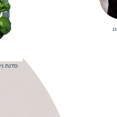
ג
סדנת ני