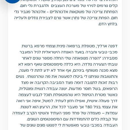
קלים גורמים לגירוי של מערכת העצבים ולהגברת גלי חום.
הפחתת צריכה של משקאות אלכוהוליים - אלכוהול מגביר גלי
חום. הפחת צריכה של נתרן אשר גורם לצבירת נוזלים ולעלייה
בלחץ הדם.
דפנה ארליך, מטפלת ברפואה סינית וצמחי מרפא ברשת
מכבי טבעי וחברה בוועד האגודה הישראלית לגיל המעבר
מסבירה: "הפרה מנופאוזה שלי החלה מספר שנים לאחר
שבתי הצעירה נולדה. היא כללה סימפטומים שאף רופא לא
מצא מכנה משותף ביניהם, אף אחד לא ידע לתת לי מענה,
והתשובות שניתנו לי ביטלו למעשה את מה שהרגשתי. נשים
רבות זוכות לתגובה דומה מצד הסביבה הקרובה או מצד
הרופאים, בשל חוסר מודעות. ישנה עבודה רגשית ומנטלית,
כאשר מטרת הטיפול היא שהמטופלת תוכל לגבש לעצמה
דרך פעולה אישית, ואפילו חזון לעתיד. למשל, איפה אני רואה
את עצמי בגיל 80? אך מעבר לכל אלו, הרעיון הוא לשנות
עמדות – מעמדה של פחד מפני העתיד והשינוי הקרב לעמדה
של קבלת כלים להתמודדות עם הסימפטומים השונים.
העבודה במכבי טבעי מאפשרת לי לפגוש סוגים שונים של