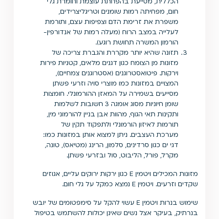
הכללית, מסייעת בהפחתת עוצמת וחומרת גלי
חום, מפחיתה רמות שומנים וטריגליצרידים,
משפרת את זרימת הדם וצפיפות עצם, ותורמת
לעלייה במצב הרוח (מעלה רמות של אנדורפין-
הורמון המשרה תחושת רוגע).
תזונה שהיא יותר מקררת והגברת צריכה של
מזונות מן הצומח כגון דגנים מלאים, קטניות פירות
וירקות. פיטואסטרוגנים (אסטרוגנים צמחיים),
המצויים במזונות כמו מוצרי סויה וזרעי פשתן
מסייעים בשמירה על המאזן ההורמונלי. חומצות
שומן חיוניות מסוג אומגה 3 חשובות לשלמות
ותקינות תאי הגוף, מהוות אבן בניין להורמוני מין,
תורמות לאיזון הורמונלי ולתפקוד תקין של
מערכת העצבים. ניתן למצוא אותן במזונות כמו:
דגי ים כגון סרדינים, סלמון, הרינג (מטיאס), טונה,
מקרל, פורל, הליבוט, סול ובזרעי פשתן.
מזונות המכילים ויטמין E כגון ירקות ירוקים עליים, אגוזים
שקדים וזרעים. ויטמין E נמצא כמקל על גלי חום.
שימוש בנרות ויטמין E עשוי להקל על סימפטומים של יובש
בנרתיק, בעיקר אצל נשים שאינן יכולות להשתמש בטיפול