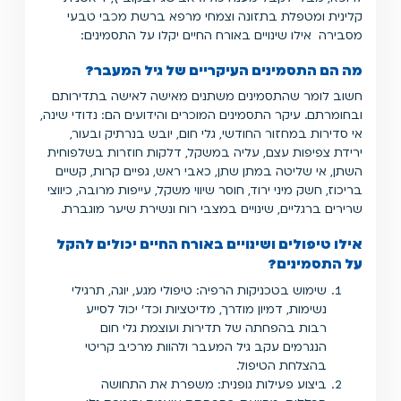
קלינית ומטפלת בתזונה וצמחי מרפא ברשת מכבי טבעי
מסבירה אילו שינויים באורח החיים יקלו על התסמינים:
מה הם התסמינים העיקריים של גיל המעבר?
חשוב לומר שהתסמינים משתנים מאישה לאישה בתדירותם
ובחומרתם. עיקר התסמינים המוכרים והידועים הם: נדודי שינה,
אי סדירות במחזור החודשי, גלי חום, יובש בנרתיק ובעור,
ירידת צפיפות עצם, עליה במשקל, דלקות חוזרות בשלפוחית
השתן, אי שליטה במתן שתן, כאבי ראש, גפיים קרות, קשיים
בריכוז, חשק מיני ירוד, חוסר שיווי משקל, עייפות מרובה, כיווצי
שרירים ברגליים, שינויים במצבי רוח ונשירת שיער מוגברת.
אילו טיפולים ושינויים באורח החיים יכולים להקל
על התסמינים?
שימוש בטכניקות הרפיה: טיפולי מגע, יוגה, תרגילי
נשימות, דמיון מודרך, מדיטציות וכד' יכול לסייע
רבות בהפחתה של תדירות ועוצמת גלי חום
הנגרמים עקב גיל המעבר ולהוות מרכיב קריטי
בהצלחת הטיפול.
ביצוע פעילות גופנית: משפרת את התחושה