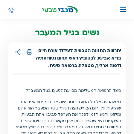
נשים בגיל המעבר
יתרונות התזונה הטבעית לעידוד אורח חיים
בריא אבישג לבקוביץ ראש תחום נטורופתיה
הדפסה
שיתוף ל:
ודפנה ארליך, מטפלת ברפואה סינית.
כיצד הרפואה המשלימה מסייעת לנשים בגיל המעבר?
מי שהגיעה אל גיל המעבר ומרגישה את סימניו וודאי יודעת
שהזעות וגלי חום הם רק קצה הקרחון. גיל המעבר הוא עולם
ומלואו, והגיע הזמן לפזר את הערפל סביבו. אחת הבעיות
העיקריות היא שנשים רבות אינן מקשרות בין הסימפטומים
המגוונים לתחילתו של גיל המעבר ומתחילות להתרוצץ מרופא
לרופא, מבלי לקבל מענה כולל. אבישג לבקוביץ, דיאטנית