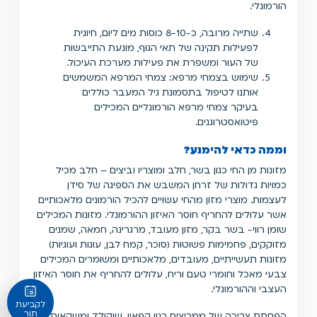
הורמונלי.
שתייה מרובה, כ-8-10 כוסות מים ליום, חיונית
לפעילות תקינה של תאי הגוף, מונעת התייבשות
של העור ומשפרת את פעילות מערכת העיכול.
שימוש בצמחי מרפא: צמחי המרפא המשמשים
אותנו לטיפול בתסמונת גיל המעבר כוללים
בעיקר צמחי מרפא הורמונליים המכילים
פיטואסטרוגנים.
וממה כדאי להימנע?
מזונות מן החי כגון בשר, חלב ומוצריו וביצים – חלב מכיל
כמויות גדולות של זרחן המשבש את הספיגה של סידן
לעצמות. מוצרי מזון מהחי עשויים להכיל הורמונים מלאכותיים
אשר עלולים להחריף חוסר האיזון ההורמונלי. מזונות המכילים
שומן רווי- בשר בקר, מזון מעובד, מרגרינה, חמאה, שמנים
מזוקקים, פחמימות פשוטות (סוכר, קמח לבן, עוגות ועוגיות)
מזונות תעשייתיים, מעובדים, מלאכותיים ומשוּמרים המכילים
צבעי מאכל וחומרי טעם וריח, עלולים להחריף את חוסר האיזון
העצבי וההורמונלי.
לקביעת
תור
הפחתת צריכה של ממריצים כגון קפאין, שוקולד ומשקאות