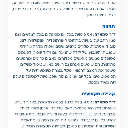
את הטיפול - למשל טיפול דיקור ועיסוי רפואי שעברתי כאן. זה
מחזק את הידע גם מתוך החוויה. כל המכלול הזה נתן לי בסיס,
כלים ונסיון להמשך.
תקווה
ד"ר סמארה:
אני פוגשת בכל יום מטופלים בכל הגילאים ועם
מגוון רחב של בעיות בתחומי האורתופדיה, אונקולוגיה, לונג
קוביד, אסתמה, מקרים כרוניים שונים ואפילו מקרה נוירולוגי
שפגשתי השבוע של ילדה שהגיעה עם גידול שפיר. לפעמים
מטופלים מגיעים מיואשים מכדורים, כאבים כרוניים ומחפשים
פתרונות. הם שומעים ואנחנו גם רואים כאן, שטיפול משלים
משפר את המצב הרפואי ומקל בצורה משמעותית על
הסימפוטומים. בכל יום אני מעניקה אופטימיות למטופלים שלנו
וזה מאוד מספק.
קהילה מקצועית
ד"ר סמארה:
אני עובדת כרגע בכמה מרפאות באזור השרון,
כשאחת מהן היא מרפאת האם שלי. זה ארגון מאוד מיוחד
מבחינת הגיבוש, יש הרמוניה בצוות ואוירה טובה. כיף ונעים לי
להגיע כל יום לעבודה, לפגוש את הצוות הניהולי, מתאמות
השירות ואת המטפלים כמובן. מבחינה מקצועית תמיד יש