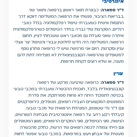
אינגרטיבי
ד"ר
סמארה
: כבוגרת תואר ראשון ברפואה ותואר שני
בבריאות הציבור, פגשתי את הרפואה המשלימה דווקא דרך
התנסות אישית כשעברתי טיפול רפלקסולוגיה בגלל כאבי
רגליים. הסקרנות שלי גברה בחדר הטיפולים כשהרפלקסולוגית
איתרה שאני סובלת גם מכאבי ראש ששכחתי לציין. תחום
הרפואה המשלימה היה חדש לחלוטין עבורי והטיפול יצר אצלי
עניין וסקרנות. היום אני מרגישה שיש לי כרופאה פתרון נוסף
למטופלים שהרפואה הקונבנציונאלית לא מצליחה לתת להם
מענה, או שלא רוצים לקחת תרופות.
עניין
ד"ר
סמארה
: כרופאה שהגיעה מרקע של רפואה
קונבנציונאלית בלבד, תוכנית ההכשרה שעברתי במכבי טבעי
בכניסה לתפקיד היתה לא פחות ממרתקת. את סדרת
המפגשים המקצועיים העבירו רופאים, מטפלים, כירופרקטים
וגם ד"ר גלי שטופמן, המנהלת הרפואית של מכבי טבעי.
קיבלתי רקע רחב על רפואה אינטגרטיבית מבחינת השורשים,
הגישות, סוגי הטיפולים, סוגי המקרים הרפואיים, מגוון המטופלים
וגם הייתי צמודה לכמה רופאים של הרשת, כחלק מהכשרה
מעשית של אבחון ויעוץ במרפאות. במכבי טבעי אפשר לחוות