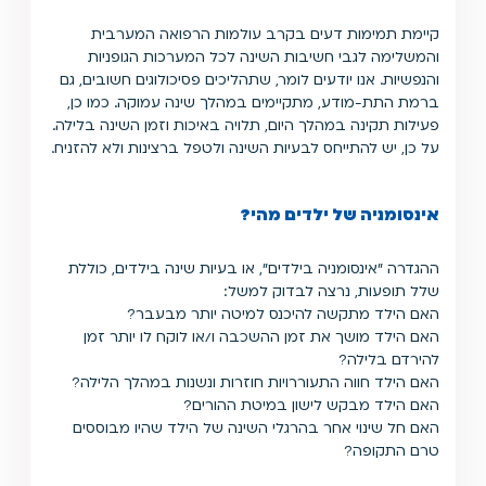
קיימת תמימות דעים בקרב עולמות הרפואה המערבית
והמשלימה לגבי חשיבות השינה לכל המערכות הגופניות
והנפשיות. אנו יודעים לומר, שתהליכים פסיכולוגים חשובים, גם
ברמת התת-מודע, מתקיימים במהלך שינה עמוקה. כמו כן,
פעילות תקינה במהלך היום, תלויה באיכות וזמן השינה בלילה.
על כן, יש להתייחס לבעיות השינה ולטפל ברצינות ולא להזניח.
אינסומניה של ילדים מהי?
ההגדרה ״אינסומניה בילדים״, או בעיות שינה בילדים, כוללת
שלל תופעות, נרצה לבדוק למשל:
האם הילד מתקשה להיכנס למיטה יותר מבעבר?
האם הילד מושך את זמן ההשכבה ו/או לוקח לו יותר זמן
להירדם בלילה?
האם הילד חווה התעוררויות חוזרות ונשנות במהלך הלילה?
האם הילד מבקש לישון במיטת ההורים?
האם חל שינוי אחר בהרגלי השינה של הילד שהיו מבוססים
טרם התקופה?