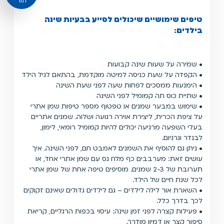
תור
טיפים שימושיים שיכולים לסייע בבעיות שינה
בילדים:
• שמירה על שעות שינה קבועות
• הקפדה על שעת כניסה למיטה מוקדמת, בהתאם לגיל הילד
• הימנעות ממסכים לפחות שעה לפני שעת השינה
• שתיית כוס תה קמומיל לפני השינה
• שימוש במבער שמנים או טפטוף מספר טיפות שמן אתרי
על ציפת הכרית, ליצירת אוירה רגועה ושלוה. שמנים אתריים
בעלי השפעה מרגיעה יכולים להיות קמומיל רומאי, לימון,
לבנדר וגרניום.
• ניתן גם להוסיף את השמנים לאמבט חם, לפני השינה. איך
עושים זאת: מערבבים כף מלח גס עם שמן אתרי אחד, או
תערובת של 2-3 שמנים. מוסיפים טיפה אחת של שמן אתרי
לכל שנת חיים של הילד.
• השארת אור לילה לילדים – גם לילדים גדולים שאינם זקוקים
לכך בדרך כלל.
• פעילות קצרה לפני זמן שינה: עיסוי בכפות הרגליים, קריאת
סיפור קצר או דמיון מודרך.