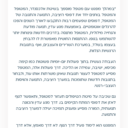
״במהלך מפגש עם מטפל מוסמך בשיטת אלכסנדר, המטופל
והמטפל בוחנים יחד את דפוסי היציבה, התנועה והתגובה של
המטופל, דפוסים שפעמים רבות התקבעו לאורך השנים והפכו
להרגלים אוטומטיים. באמצעות מגע עדין, תנועה מודעת
והנחייה מילולית, המטופל מתנסה בדרכים חדשות ונינוחות יותר
להשתמש בגופו. ההתנסות החושית מאפשרת לו להבחין
בעצמו בשלד, במערכת השרירים והעצבים, ואף בתגובות
הרגשיות הנלוות.
העבודה נעשית בתוך פעולות יום-יומיות פשוטות כמו קימה
מכיסא, ישיבה, עמידה או הליכה. דרך פעולות אלה, המטפל
מסייע למטופל לעצור תגובות שאינן משרתות אותו עוד, ולבחור
בתגובות חדשות שתומכות במערך היציבה, התנועה והוויסות
העצבי-רגשי.
גם שכיבה על מיטת הטיפולים תעזור למטופל, ותאפשר לגוף
לאזן את דפוסי המתח הקיימים בו. דרך מגע עדין והכוונה
תנועתית, המורה מסייע ומעניק תמיכה יעילה למערך היציבה
והתנועה.
המפגש הוא לימוד פעיל דרך הגוף. לא דרך מאמץ, אלא דרך