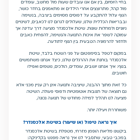
בחיי היומיום, בין אם אנו עובדים שעות מול מחשב, עומדים
מול קהל, מתרוצצים אחרי הילדים או מתאמנים בחדר כושר,
הגוף עלול להתקבע על דפוסים מסוימים ביציבה, בנשימה
ובבריאות הכללית שלנו, שעלולים לגרום לנו לכאבים, לשינויים
ניווניים ולמחלות שונות. שיטת אלכסנדר מציעה דרך עדינה אך
עמוקה לשפר את איכות התנועה והנשימה, להפחית כאבים
ולחזור להרמוניה הטבעית בין הגוף לתודעה.
במקום לטפל בסימפטום על פני השטח בלבד, שיטת
אלכסנדר בוחנת את ההרגלים שלנו, כיצד אנחנו משתמשים
בגוף: איך אנחנו יושבים, עומדים, הולכים, נושמים ואפילו
חושבים.
כל זאת מתוך ההבנה, שיציבה ותנועה אינן רק עניין מכני אלא
גם תוצאה של תגובות אוטומטיות ודפוסי פעולה. השיטה
מציעה לנו תהליך למידה מחודש של תנועה נכונה,
משוחררת ויעילה יותר.
איך נראה טיפול (או שיעור) בשיטת אלכסנדר?
ביקשנו מליאת הופמן מזרחי, מטפלת בשיטת אלכסנדר
במכבי טבעי, שתסביר לנו איך נראה מפגש בקליניקה: