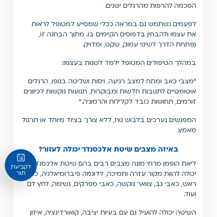
הסכמה להרפות מהרגלים ישנים.
לפעמים נשתמש גם במראה ככלי שמסייע למטופל לראות
את עצמו ולהבחין בדפוסים הקיימים בו. מתוך הבחנה זו,
נפתחת הדרך לשינוי עמוק, שקט, ומדויק.
במהלך הטיפולים המטופל ילמד לשנות בעצמו:
"מצבי כאב ומתח למצב רגיעה, ויסות ושליטה בגופו, הרגלים
אוטומטיים לתגובות חדשות ומבוקרות, תנועות נוקשות לכיוונים
זורמים, תחושות כובד לקלילות והרמוניה.״
המפגשים נערכים בלבוש נוח, ללא צורך בציוד מיוחד או תרגול
מאמץ.
באיזה מצבים שיטת אלכסנדר יכולה לעזור?
ליאת הופמן מרחי מונה מצבים רבים בהם שיטת אלכסנדר
לקביעת
יכולה להוות מקור עזרה ותמיכה, לדוגמה פיברומיאלגיה, כאבי
תור
ראש, כאבי גב, צוואר נוקשה, כאבי מפרקים, נשימה, לחץ דם
ועוד.
השיטה יכולה להועיל גם עם בעיות יציבה, קואורדינציה, איזון