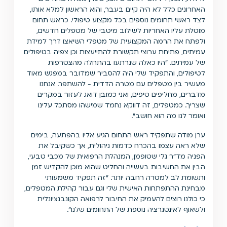
האחרונים כלל לא היה קיים בעבר, והוא הראשון למלא אותו,
לצד ראשי תחומים נוספים בכל מקצוע טיפולי. כראש תחום
מוטלת עליו האחריות לשילוב מיטבי של מטפלים חדשים,
ולפתח את הרמה המקצועית של מטפלי השיאצו דרך למידת
עמיתים, פתיחת ערוצי תקשורת להתייעצות וכן צפיה בטיפולים
של עמיתים. "היו כאלה שנרתעו בהתחלה מהצטרפות
לטיפולים, והתפקיד שלי היה להסביר שמדובר במפגש מאוד
מעשיר בין מטפלים עם מטרה הדדית - להשתפר. אנחנו
מדברים, מחליפים טיפים, ואני כמובן דואג לעזור במקרים
שצריך. כמטפלים, זה דווקא נחמד שמישהו מסתכל עלינו
ואומר לנו מה הוא חושב".
ערן מודה שתפקיד ראש התחום הגיע אליו בהפתעה, בימים
שלא ראה עצמו בהכרח כדמות ניהולית, אך כשקיבל את
הפניה מד"ר גלי שטופמן, המנהלת הרפואית של מכבי טבעי,
הבין את החשיבות בעשייה והחליט שהוא מוכן להקדיש זמן
ותשומת לב למטרה רחבה יותר. "זה תפקיד משמעותי
מבחינת ההתפתחות האישית שלי וגם עבור קהילת המטפלים,
כי כולנו רוצים להעמיק את החיבור לרפואה הקונבנציונלית
ולשאוף לאינטגרציה נוספת של התחומים שלנו".