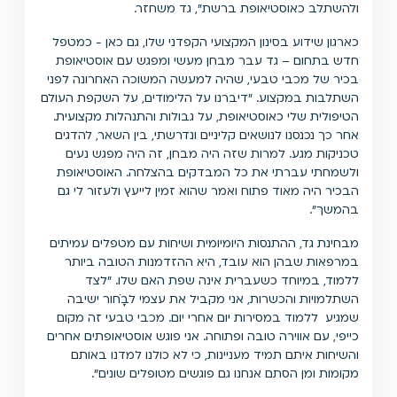
ולהשתלב כאוסטיאופת ברשת", גד משחזר.
כארגון שידוע בסינון המקצועי הקפדני שלו, גם כאן - כמטפל
חדש בתחום – גד עבר מבחן מעשי ומפגש עם אוסטיאופת
בכיר של מכבי טבעי, שהיה למעשה המשוכה האחרונה לפני
השתלבות במקצוע. "דיברנו על הלימודים, על השקפת העולם
הטיפולית שלי כאוסטיאופת, על גבולות והתנהלות מקצועית.
אחר כך נכנסנו לנושאים קליניים ונדרשתי, בין השאר, להדגים
טכניקות מגע. למרות שזה היה מבחן, זה היה מפגש נעים
ולשמחתי עברתי את כל המבדקים בהצלחה. האוסטיאופת
הבכיר היה מאוד פתוח ואמר שהוא זמין לייעץ ולעזור לי גם
בהמשך".
מבחינת גד, ההתנסות היומיומית ושיחות עם מטפלים עמיתים
במרפאות שבהן הוא עובד, היא ההזדמנות הטובה ביותר
ללמוד, במיוחד כשעברית אינה שפת האם שלו. "לצד
השתלמויות והכשרות, אני מקביל את עצמי לבָֹֹחור ישיבה
שמגיע ללמוד במסירות יום אחרי יום. מכבי טבעי זה מקום
כייפי, עם אווירה טובה ופתוחה. אני פוגש אוסטיאופתים אחרים
והשיחות איתם תמיד מעניינות, כי לא כולנו למדנו באותם
מקומות ומן הסתם אנחנו גם פוגשים מטופלים שונים".