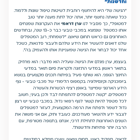
וחדשנות
"
"הגישה שלי היא להיחשף רוחבית לשיטות טיפול שונות וללמוד.
ככל שאתה נחשף יותר, אתה יכול לתת מענה יותר טוב
למטופל", כך מסביר לנו
ערן דראמי
את העקרונות שמנחים
אותו כמטפל שנמצא במכבי טבעי כבר כ-13 שנה, ובחודשים
האחרונים גם כראש תחום שיאצו. "לשמחתי, רוב המטפלים
שלנו דואגים להעשיר את הידע שלהם ולעבור סדנאות, כשכל
אחד יכול לבחור את הנישה שמעניינת אותו ולהעמיק בה".
בעצמו, ערן מגלם את הגישה שעליה הוא מדבר: הוא מחזיק
בתואר ראשון במדעי התזונה ולקראת סיום תואר במדעי
החינוך הגופני. הוא שותף פעיל בפיתוח תכנים מקצועיים בנושא
ביומכניקה וקינסיולוגיה בקמפוס הלימודי של מכבי טבעי - גוף
הידע הארגוני שמייצר באופן רציף הכשרות והעשרה
למטפלים. "קשה למטפלים להתפתח לבד ולכן בעיני, חשוב
לכל מטפל להיות קשור לגוף רפואי גדול. במכבי טבעי יש רצון
גדול לשמר ולפתח את הרמה המקצועית, לעזור למטפלים
לצבור ידע ולהשאר מעודכנים. כעובד ותיק, אם אני משווה את
השנים האחרונות לתחילת דרכי, אנחנו בתנופה מטורפת, עם
הרבה יותר פתיחות וחדשנות".
לראיה, תפקיד ראש תחום
שיאצו
, שערן ממלא בחודשים