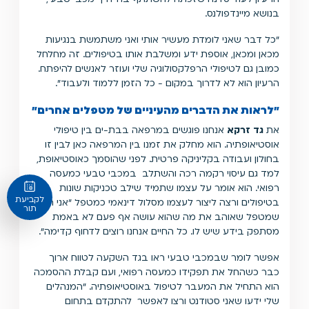
בנושא מיינדפולנס.
"כל דבר שאני לומדת מעשיר אותי ואני משתמשת בנגיעות
מכאן ומכאן, אוספת ידע ומשלבת אותו בטיפולים. זה מחלחל
כמובן גם לטיפולי הרפלקסולוגיה שלי ועוזר לאנשים להיפתח.
הרעיון הוא לא לדרוך במקום - כל הזמן ללמוד ולעבוד".
"
לראות את הדברים מהעיניים של
מטפלים אחרים"
את
גד זרקא
אנחנו פוגשים במרפאה בבת-ים בין
טיפולי
אוסטיאופתיה
. הוא מחלק את זמנו בין המרפאה כאן לבין זו
בחולון ועבודה בקליניקה פרטית. לפני שהוסמך כאוסטיאופת,
למד גם עיסוי רקמה רכה והשתלב במכבי טבעי כמעסה
רפואי. הוא אומר על עצמו שתמיד שילב טכניקות שונות
לקביעת
בטיפולים ורצה ליצור לעצמו מסלול דינאמי כמטפל "אני חושב
תור
שמטפל שאוהב את מה שהוא עושה אף פעם לא באמת
מסתפק בידע שיש לו. כל החיים אנחנו רוצים לדחוף קדימה".
אפשר לומר שבמכבי טבעי ראו בגד השקעה לטווח ארוך
כבר כשהחל את תפקידו כמעסה רפואי, ועם קבלת ההסמכה
הוא התחיל את המעבר לטיפול באוסטיאופתיה. "המנהלים
שלי ידעו שאני סטודנט ורצו לאפשר להתקדם בתחום