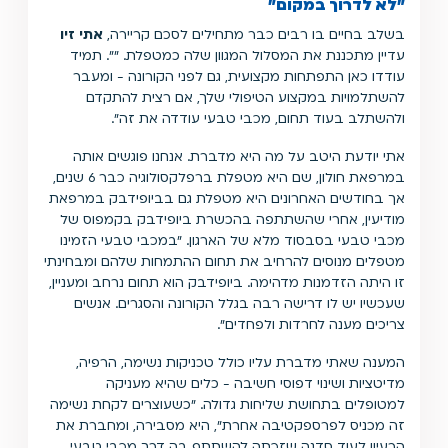
"לא לדרוך במקום"
בשלב בחיים בו רבים כבר מתחילים לסכם קריירה,
אתי זיו
עדיין מתכננת את המסלול המגוון שלה כמטפלת. "". תמיד
עודדו כאן התפתחות מקצועית, גם לפני הקורונה - ומעבר
להשתלמויות במקצוע הטיפולי שלך, אם רצית להתקדם
ולהשתלב בעוד תחום, מכבי טבעי עודדה את זה".
אתי יודעת היטב על מה היא מדברת. אנחנו פוגשים אותה
במרפאת חולון, שם היא מטפלת
ברפלקסולוגיה
כבר 6 שנים,
אך בחודשים האחרונים היא מטפלת גם בביופידבק במרפאת
מודיעין, אחרי שהשתתפה בהכשרת ביופידבק בקמפוס של
מכבי טבעי בסבסוד מלא של הארגון. "במכבי טבעי הזמינו
מטפלים מנוסים להרחיב את תחום ההתמחות שלהם ומבחינתי
זו היתה הזדמנות מדהימה. ביופידבק הוא תחום נרחב ומעניין,
שעכשיו יש לו דרישה רבה בגלל הקורונה והסגרים. אנשים
צריכים מענה לחרדות ולפחדים".
המענה שאתי מדברת עליו כולל טכניקות נשימה, הרפיה,
מדיטציות ושינוי דפוסי חשיבה - כלים שהיא מעניקה
למטופלים בתחושת שליחות גדולה. "כשעוצרים לקחת נשימה
זה מכניס לפרספקטיבה אחרת", היא מסבירה, ומחברת את
הרעיון לעוד סדנה שזכתה להשתתף בה דרך מכבי טבעי,